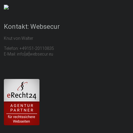
Kontakt: Websecur
Knut von Walter
Telefon: +49151-20110835
E-Mail: info[at]websecur.eu