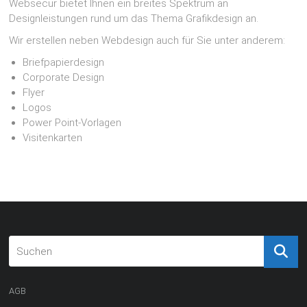
Websecur bietet Ihnen ein breites Spektrum an
Designleistungen rund um das Thema Grafikdesign an.
Wir erstellen neben Webdesign auch für Sie unter anderem:
Briefpapierdesign
Corporate Design
Flyer
Logos
Power Point-Vorlagen
Visitenkarten
AGB