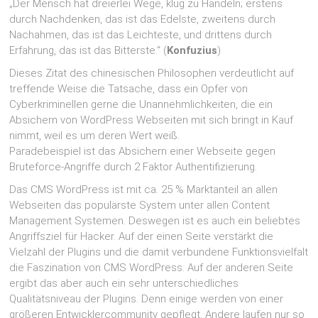
„Der Mensch hat dreierlei Wege, klug zu Handeln; erstens
durch Nachdenken, das ist das Edelste, zweitens durch
Nachahmen, das ist das Leichteste, und drittens durch
Erfahrung, das ist das Bitterste.“ (
Konfuzius
)
Dieses Zitat des chinesischen Philosophen verdeutlicht auf
treffende Weise die Tatsache, dass ein Opfer von
Cyberkriminellen gerne die Unannehmlichkeiten, die ein
Absichern von WordPress Webseiten mit sich bringt in Kauf
nimmt, weil es um deren Wert weiß.
Paradebeispiel ist das Absichern einer Webseite gegen
Bruteforce-Angriffe durch 2 Faktor Authentifizierung.
Das CMS WordPress ist mit ca. 25 % Marktanteil an allen
Webseiten das populärste System unter allen Content
Management Systemen. Deswegen ist es auch ein beliebtes
Angriffsziel für Hacker. Auf der einen Seite verstärkt die
Vielzahl der Plugins und die damit verbundene Funktionsvielfalt
die Faszination von CMS WordPress. Auf der anderen Seite
ergibt das aber auch ein sehr unterschiedliches
Qualitätsniveau der Plugins. Denn einige werden von einer
größeren Entwicklercommunity gepflegt. Andere laufen nur so