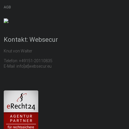
AGB
Kontakt: Websecur
Knut von Walter
Telefon: +49151-20110835
E-Mail: info[at]websecur.eu